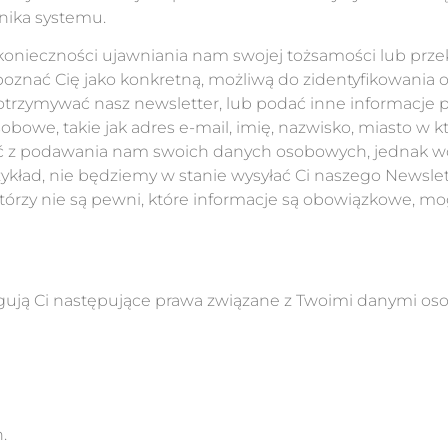
nika systemu.
konieczności ujawniania nam swojej tożsamości lub prze
poznać Cię jako konkretną, możliwą do zidentyfikowania o
sz otrzymywać nasz newsletter, lub podać inne informacje
owe, takie jak adres e-mail, imię, nazwisko, miasto w k
ać z podawania nam swoich danych osobowych, jednak 
przykład, nie będziemy w stanie wysyłać Ci naszego Newsle
tórzy nie są pewni, które informacje są obowiązkowe, m
sługują Ci następujące prawa związane z Twoimi danymi o
.