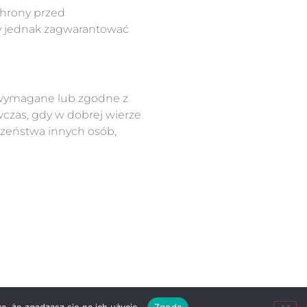
chrony przed
y jednak zagwarantować
o wymagane lub zgodne z
czas, gdy w dobrej wierze
czeństwa innych osób,