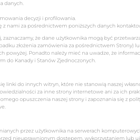
ia danych.
owania decyzji i profilowania.
 się z nami za pośrednictwem poniższych danych kontakt
ej, zaznaczamy, że dane użytkownika mogą być przetwarzan
adku złożenia zamówienia za pośrednictwem Strony) lub 
h powyżej. Ponadto należy mieć na uwadze, że informa
tym do Kanady i Stanów Zjednoczonych.
 linki do innych witryn, które nie stanowią naszej własno
iedzialności za inne strony internetowe ani za ich prak
ego opuszczenia naszej strony i zapoznania się z polit
we.
nianych przez użytkownika na serwerach komputerowyc
przed nieuprawnionym dostępem, wykorzystaniem lub 