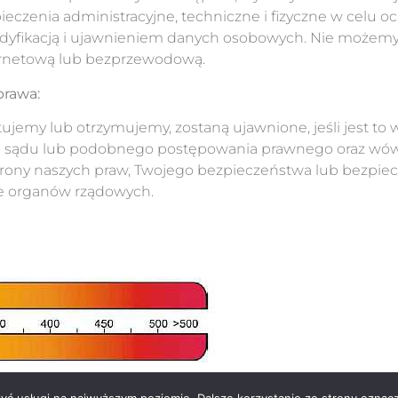
eczenia administracyjne, techniczne i fizyczne w celu o
yfikacją i ujawnieniem danych osobowych. Nie możem
ternetową lub bezprzewodową.
prawa:
tujemy lub otrzymujemy, zostaną ujawnione, jeśli jest t
do sądu lub podobnego postępowania prawnego oraz wów
hrony naszych praw, Twojego bezpieczeństwa lub bezpie
e organów rządowych.