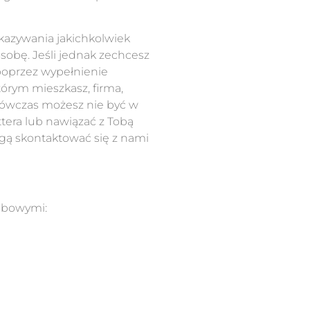
kazywania jakichkolwiek
sobę. Jeśli jednak zechcesz
 poprzez wypełnienie
tórym mieszkasz, firma,
wówczas możesz nie być w
ttera lub nawiązać z Tobą
ogą skontaktować się z nami
sobowymi: