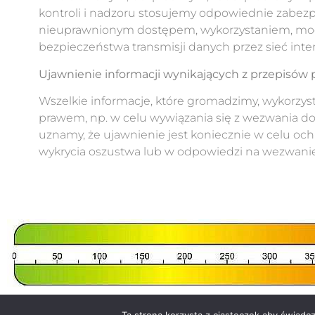
kontroli i nadzoru stosujemy odpowiednie zabezpi
nieuprawnionym dostępem, wykorzystaniem, mod
bezpieczeństwa transmisji danych przez sieć in
Ujawnienie informacji wynikających z przepisów 
Wszelkie informacje, które gromadzimy, wykorzys
prawem, np. w celu wywiązania się z wezwania 
uznamy, że ujawnienie jest koniecznie w celu oc
wykrycia oszustwa lub w odpowiedzi na wezwani