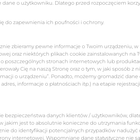
 dane o użytkowniku. Dlatego przed rozpoczęciem korzys
 do zapewnienia ich poufności i ochrony.
znie zbieramy pewne informacje o Twoim urządzeniu, w 
zasowej oraz niektórych plikach cookie zainstalowanych n
o poszczególnych stronach internetowych lub produktach
owały Cię na naszą Stronę oraz o tym, w jaki sposób z nie
rmacji o urządzeniu”. Ponadto, możemy gromadzić dane
dres, informacje o płatnościach itp.) na etapie rejestracji
e bezpieczeństwa danych klientów / użytkowników, dla
 w jakim jest to absolutnie konieczne do utrzymania funk
nie do identyfikacji potencjalnych przypadków nadużyć
 Strony internetowej. Wspomniane dane statystyczne nie